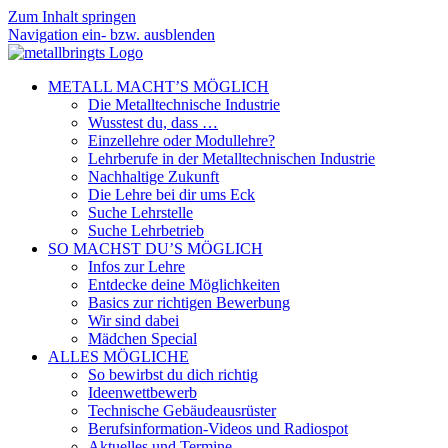
Zum Inhalt springen
Navigation ein- bzw. ausblenden
METALL MACHT’S MÖGLICH
Die Metalltechnische Industrie
Wusstest du, dass …
Einzellehre oder Modullehre?
Lehrberufe in der Metalltechnischen Industrie
Nachhaltige Zukunft
Die Lehre bei dir ums Eck
Suche Lehrstelle
Suche Lehrbetrieb
SO MACHST DU’S MÖGLICH
Infos zur Lehre
Entdecke deine Möglichkeiten
Basics zur richtigen Bewerbung
Wir sind dabei
Mädchen Special
ALLES MÖGLICHE
So bewirbst du dich richtig
Ideenwettbewerb
Technische Gebäudeausrüster
Berufsinformation-Videos und Radiospot
Aktuelles und Termine