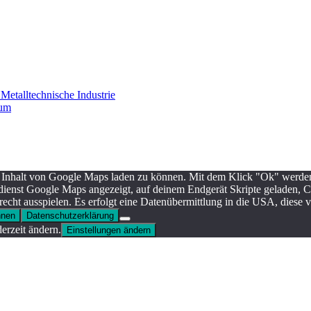
etalltechnische Industrie
sum
 Inhalt von Google Maps laden zu können. Mit dem Klick "Ok" werden
ndienst Google Maps angezeigt, auf deinem Endgerät Skripte geladen, 
echt ausspielen. Es erfolgt eine Datenübermittlung in die USA, diese
hnen
Datenschutzerklärung
rzeit ändern.
Einstellungen ändern