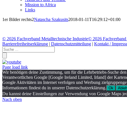
Mission to Africa
Links
1er Bilder rechts2
Natascha Szakusits
2018-01-11T16:29:12+01:00
©
2026 Fachverband Metalltechnische Industrie
©
2026 Fachverband M
Barrierefreiheitserklärung
|
Datenschutzmitteilung
|
Kontakt / Impres
Page load link
Wir benötigen deine Zustimmung, um für die Lehrbetriebs-Suche den
Verantwortlichen Google [Google Ireland Limited, Irland] der Karte
Google Aktivitäten im Internet verfolgen und Werbung zielgruppenger
Informationen findest du in unserer Datenschutzerklärung.
Ok
Able
Du kannst deine Einstellungen zur Verwendung von Google Maps jede
Nach oben