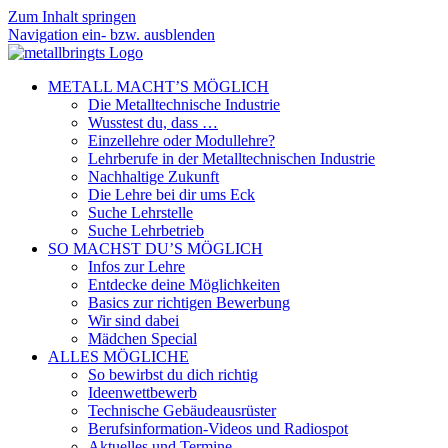
Zum Inhalt springen
Navigation ein- bzw. ausblenden
METALL MACHT’S MÖGLICH
Die Metalltechnische Industrie
Wusstest du, dass …
Einzellehre oder Modullehre?
Lehrberufe in der Metalltechnischen Industrie
Nachhaltige Zukunft
Die Lehre bei dir ums Eck
Suche Lehrstelle
Suche Lehrbetrieb
SO MACHST DU’S MÖGLICH
Infos zur Lehre
Entdecke deine Möglichkeiten
Basics zur richtigen Bewerbung
Wir sind dabei
Mädchen Special
ALLES MÖGLICHE
So bewirbst du dich richtig
Ideenwettbewerb
Technische Gebäudeausrüster
Berufsinformation-Videos und Radiospot
Aktuelles und Termine