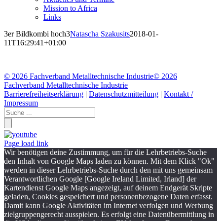
Mission to Africa
Links
3er Bildkombi hoch3
Natascha Szakusits
2018-01-
11T16:29:41+01:00
©
2026 Fachverband Metalltechnische Industrie
©
2026
Fachverband Metalltechnische Industrie
Barrierefreiheitserklärung
|
Datenschutzmitteilung
|
Kontakt /
Impressum
Page load link
Wir benötigen deine Zustimmung, um für die Lehrbetriebs-Suche
den Inhalt von Google Maps laden zu können. Mit dem Klick "Ok"
werden in dieser Lehrbetriebs-Suche durch den mit uns gemeinsam
Verantwortlichen Google [Google Ireland Limited, Irland] der
Kartendienst Google Maps angezeigt, auf deinem Endgerät Skripte
geladen, Cookies gespeichert und personenbezogene Daten erfasst.
Damit kann Google Aktivitäten im Internet verfolgen und Werbung
zielgruppengerecht ausspielen. Es erfolgt eine Datenübermittlung in