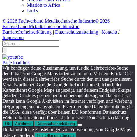
Mission to Africa
Links
©
2026 Fachverband Metalltechnische Industrie
©
2026
Fachverband Metalltechnische Industrie
Barrierefreiheitserklärung
|
Datenschutzmitteilung
|
Kontakt /
Impressum
Page load link
Wir benötigen deine Zustimmung, um für die Lehrbetriebs-Suche
den Inhalt von Google Maps laden zu können. Mit dem Klick "Ok"
werden in dieser Lehrbetriebs-Suche durch den mit uns gemeinsam
Verantwortlichen Google [Google Ireland Limited, Irland] der
Kartendienst Google Maps angezeigt, auf deinem Endgerät Skripte
geladen, Cookies gespeichert und personenbezogene Daten erfasst.
Damit kann Google Aktivitäten im Internet verfolgen und Werbung
zielgruppengerecht ausspielen. Es erfolgt eine Datenübermittlung in
die USA, diese verfügt über keinen EU-konformen Datenschutz.
Weitere Informationen findest du in unserer Datenschutzerklärung.
Ok
Ablehnen
Datenschutzerklärung
Du kannst deine Einstellungen zur Verwendung von Google Maps
jederzeit ändern.
Einstellungen ändern