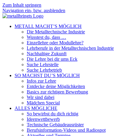
Zum Inhalt springen
Navigation ein- bzw. ausblenden
METALL MACHT’S MÖGLICH
Die Metalltechnische Industrie
Wusstest du, dass …
Einzellehre oder Modullehre?
Lehrberufe in der Metalltechnischen Industrie
Nachhaltige Zukunft
Die Lehre bei dir ums Eck
Suche Lehrstelle
Suche Lehrbetrieb
SO MACHST DU’S MÖGLICH
Infos zur Lehre
Entdecke deine Möglichkeiten
Basics zur richtigen Bewerbung
Wir sind dabei
Mädchen Special
ALLES MÖGLICHE
So bewirbst du dich richtig
Ideenwettbewerb
Technische Gebäudeausrüster
Berufsinformation-Videos und Radiospot
Aktuelles und Termine