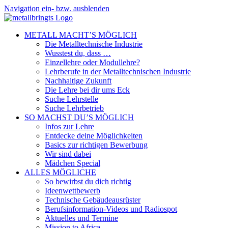
Zum
Navigation ein- bzw. ausblenden
Inhalt
springen
METALL MACHT’S MÖGLICH
Die Metalltechnische Industrie
Wusstest du, dass …
Einzellehre oder Modullehre?
Lehrberufe in der Metalltechnischen Industrie
Nachhaltige Zukunft
Die Lehre bei dir ums Eck
Suche Lehrstelle
Suche Lehrbetrieb
SO MACHST DU’S MÖGLICH
Infos zur Lehre
Entdecke deine Möglichkeiten
Basics zur richtigen Bewerbung
Wir sind dabei
Mädchen Special
ALLES MÖGLICHE
So bewirbst du dich richtig
Ideenwettbewerb
Technische Gebäudeausrüster
Berufsinformation-Videos und Radiospot
Aktuelles und Termine
Mission to Africa