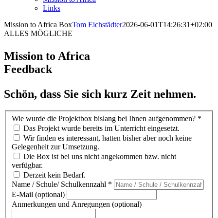
Links
Mission to Africa Box
Tom Eichstädter
2026-06-01T14:26:31+02:00
ALLES MÖGLICHE
Mission to Africa
Feedback
Schön, dass Sie sich kurz Zeit nehmen.
Feedback
Wie wurde die Projektbox bislang bei Ihnen aufgenommen?
*
MtA-
Das Projekt wurde bereits im Unterricht eingesetzt.
Box
Wir finden es interessant, hatten bisher aber noch keine
Gelegenheit zur Umsetzung.
Die Box ist bei uns nicht angekommen bzw. nicht
verfügbar.
Derzeit kein Bedarf.
Name / Schule/ Schulkennzahl
*
E-Mail (optional)
Anmerkungen und Anregungen (optional)