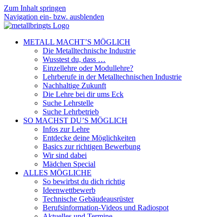
Zum Inhalt springen
Navigation ein- bzw. ausblenden
METALL MACHT’S MÖGLICH
Die Metalltechnische Industrie
Wusstest du, dass …
Einzellehre oder Modullehre?
Lehrberufe in der Metalltechnischen Industrie
Nachhaltige Zukunft
Die Lehre bei dir ums Eck
Suche Lehrstelle
Suche Lehrbetrieb
SO MACHST DU’S MÖGLICH
Infos zur Lehre
Entdecke deine Möglichkeiten
Basics zur richtigen Bewerbung
Wir sind dabei
Mädchen Special
ALLES MÖGLICHE
So bewirbst du dich richtig
Ideenwettbewerb
Technische Gebäudeausrüster
Berufsinformation-Videos und Radiospot
Aktuelles und Termine