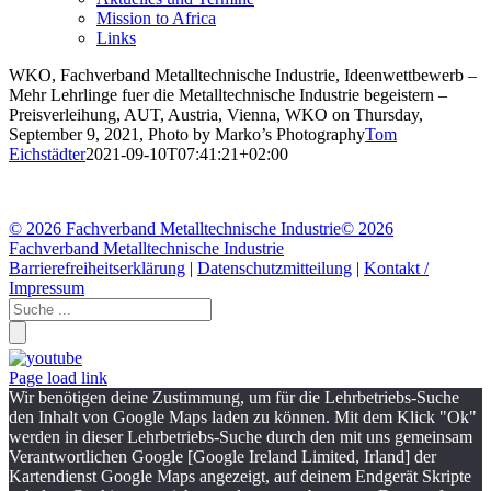
Mission to Africa
Links
WKO, Fachverband Metalltechnische Industrie, Ideenwettbewerb –
Mehr Lehrlinge fuer die Metalltechnische Industrie begeistern –
Preisverleihung, AUT, Austria, Vienna, WKO on Thursday,
September 9, 2021, Photo by Marko’s Photography
Tom
Eichstädter
2021-09-10T07:41:21+02:00
©
2026 Fachverband Metalltechnische Industrie
©
2026
Fachverband Metalltechnische Industrie
Barrierefreiheitserklärung
|
Datenschutzmitteilung
|
Kontakt /
Impressum
Page load link
Wir benötigen deine Zustimmung, um für die Lehrbetriebs-Suche
den Inhalt von Google Maps laden zu können. Mit dem Klick "Ok"
werden in dieser Lehrbetriebs-Suche durch den mit uns gemeinsam
Verantwortlichen Google [Google Ireland Limited, Irland] der
Kartendienst Google Maps angezeigt, auf deinem Endgerät Skripte