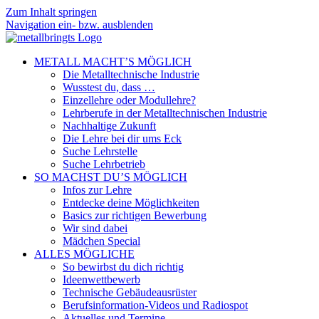
Zum Inhalt springen
Navigation ein- bzw. ausblenden
METALL MACHT’S MÖGLICH
Die Metalltechnische Industrie
Wusstest du, dass …
Einzellehre oder Modullehre?
Lehrberufe in der Metalltechnischen Industrie
Nachhaltige Zukunft
Die Lehre bei dir ums Eck
Suche Lehrstelle
Suche Lehrbetrieb
SO MACHST DU’S MÖGLICH
Infos zur Lehre
Entdecke deine Möglichkeiten
Basics zur richtigen Bewerbung
Wir sind dabei
Mädchen Special
ALLES MÖGLICHE
So bewirbst du dich richtig
Ideenwettbewerb
Technische Gebäudeausrüster
Berufsinformation-Videos und Radiospot
Aktuelles und Termine