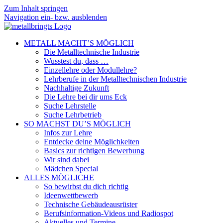
Zum Inhalt springen
Navigation ein- bzw. ausblenden
METALL MACHT’S MÖGLICH
Die Metalltechnische Industrie
Wusstest du, dass …
Einzellehre oder Modullehre?
Lehrberufe in der Metalltechnischen Industrie
Nachhaltige Zukunft
Die Lehre bei dir ums Eck
Suche Lehrstelle
Suche Lehrbetrieb
SO MACHST DU’S MÖGLICH
Infos zur Lehre
Entdecke deine Möglichkeiten
Basics zur richtigen Bewerbung
Wir sind dabei
Mädchen Special
ALLES MÖGLICHE
So bewirbst du dich richtig
Ideenwettbewerb
Technische Gebäudeausrüster
Berufsinformation-Videos und Radiospot
Aktuelles und Termine