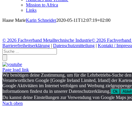
Mission to Africa
Links
Haase Marie
Karin Schneider
2020-05-11T12:07:19+02:00
©
2026 Fachverband Metalltechnische Industrie
©
2026 Fachverband M
Barrierefreiheitserklärung
|
Datenschutzmitteilung
|
Kontakt / Impres
Page load link
Wir benötigen deine Zustimmung, um für die Lehrbetriebs-Suche den
Verantwortlichen Google [Google Ireland Limited, Irland] der Karte
Google Aktivitäten im Internet verfolgen und Werbung zielgruppenger
Informationen findest du in unserer Datenschutzerklärung.
Ok
Able
Du kannst deine Einstellungen zur Verwendung von Google Maps jede
Nach oben