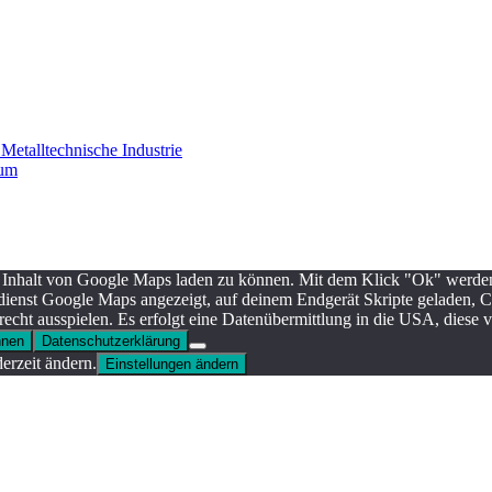
etalltechnische Industrie
sum
 Inhalt von Google Maps laden zu können. Mit dem Klick "Ok" werden
ndienst Google Maps angezeigt, auf deinem Endgerät Skripte geladen, 
echt ausspielen. Es erfolgt eine Datenübermittlung in die USA, diese
hnen
Datenschutzerklärung
rzeit ändern.
Einstellungen ändern