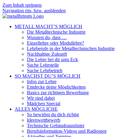
Zum Inhalt springen
Navigation ein- bzw. ausblenden
METALL MACHT’S MÖGLICH
Die Metalltechnische Industrie
Wusstest du, dass …
Einzellehre oder Modullehre?
Lehrberufe in der Metalltechnischen Industrie
Nachhaltige Zukunft
Die Lehre bei dir ums Eck
Suche Lehrstelle
Suche Lehrbetrieb
SO MACHST DU’S MÖGLICH
Infos zur Lehre
Entdecke deine Möglichkeiten
Basics zur richtigen Bewerbung
Wir sind dabei
Mädchen Special
ALLES MÖGLICHE
So bewirbst du dich richtig
Ideenwettbewerb
Technische Gebäudeausrüster
Berufsinformation-Videos und Radiospot
Aktuelles und Termine