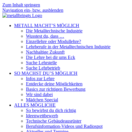
Zum Inhalt springen
Navigation ein- bzw. ausblenden
METALL MACHT’S MÖGLICH
Die Metalltechnische Industrie
Wusstest du, dass …
Einzellehre oder Modullehre?
Lehrberufe in der Metalltechnischen Industrie
Nachhaltige Zukunft
Die Lehre bei dir ums Eck
Suche Lehrstelle
Suche Lehrbetrieb
SO MACHST DU’S MÖGLICH
Infos zur Lehre
Entdecke deine Möglichkeiten
Basics zur richtigen Bewerbung
Wir sind dabei
Mädchen Special
ALLES MÖGLICHE
So bewirbst du dich richtig
Ideenwettbewerb
Technische Gebäudeausrüster
Berufsinformation-Videos und Radiospot
Aktuelles und Termine