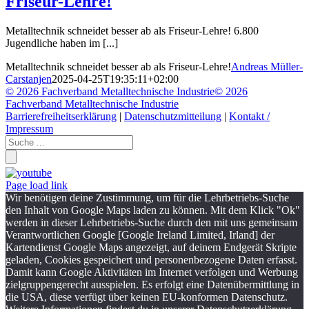
Friseur-Lehre!
Metalltechnik schneidet besser ab als Friseur-Lehre! 6.800
Jugendliche haben im [...]
Metalltechnik schneidet besser ab als Friseur-Lehre!
Andreas Müller-
Carstanjen
2025-04-25T19:35:11+02:00
©
2026 Fachverband Metalltechnische Industrie
©
2026
Fachverband Metalltechnische Industrie
Barrierefreiheitserklärung
|
Datenschutzmitteilung
|
Kontakt /
Impressum
Page load link
Wir benötigen deine Zustimmung, um für die Lehrbetriebs-Suche
den Inhalt von Google Maps laden zu können. Mit dem Klick "Ok"
werden in dieser Lehrbetriebs-Suche durch den mit uns gemeinsam
Verantwortlichen Google [Google Ireland Limited, Irland] der
Kartendienst Google Maps angezeigt, auf deinem Endgerät Skripte
geladen, Cookies gespeichert und personenbezogene Daten erfasst.
Damit kann Google Aktivitäten im Internet verfolgen und Werbung
zielgruppengerecht ausspielen. Es erfolgt eine Datenübermittlung in
die USA, diese verfügt über keinen EU-konformen Datenschutz.