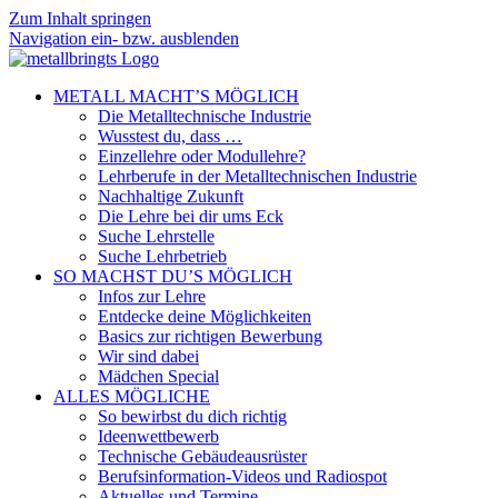
Zum Inhalt springen
Navigation ein- bzw. ausblenden
METALL MACHT’S MÖGLICH
Die Metalltechnische Industrie
Wusstest du, dass …
Einzellehre oder Modullehre?
Lehrberufe in der Metalltechnischen Industrie
Nachhaltige Zukunft
Die Lehre bei dir ums Eck
Suche Lehrstelle
Suche Lehrbetrieb
SO MACHST DU’S MÖGLICH
Infos zur Lehre
Entdecke deine Möglichkeiten
Basics zur richtigen Bewerbung
Wir sind dabei
Mädchen Special
ALLES MÖGLICHE
So bewirbst du dich richtig
Ideenwettbewerb
Technische Gebäudeausrüster
Berufsinformation-Videos und Radiospot
Aktuelles und Termine