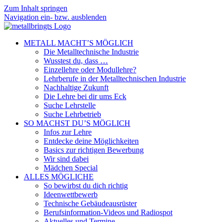
Zum Inhalt springen
Navigation ein- bzw. ausblenden
METALL MACHT’S MÖGLICH
Die Metalltechnische Industrie
Wusstest du, dass …
Einzellehre oder Modullehre?
Lehrberufe in der Metalltechnischen Industrie
Nachhaltige Zukunft
Die Lehre bei dir ums Eck
Suche Lehrstelle
Suche Lehrbetrieb
SO MACHST DU’S MÖGLICH
Infos zur Lehre
Entdecke deine Möglichkeiten
Basics zur richtigen Bewerbung
Wir sind dabei
Mädchen Special
ALLES MÖGLICHE
So bewirbst du dich richtig
Ideenwettbewerb
Technische Gebäudeausrüster
Berufsinformation-Videos und Radiospot
Aktuelles und Termine