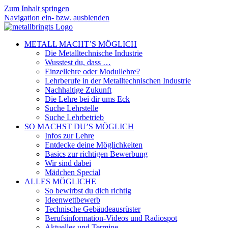
Zum Inhalt springen
Navigation ein- bzw. ausblenden
METALL MACHT’S MÖGLICH
Die Metalltechnische Industrie
Wusstest du, dass …
Einzellehre oder Modullehre?
Lehrberufe in der Metalltechnischen Industrie
Nachhaltige Zukunft
Die Lehre bei dir ums Eck
Suche Lehrstelle
Suche Lehrbetrieb
SO MACHST DU’S MÖGLICH
Infos zur Lehre
Entdecke deine Möglichkeiten
Basics zur richtigen Bewerbung
Wir sind dabei
Mädchen Special
ALLES MÖGLICHE
So bewirbst du dich richtig
Ideenwettbewerb
Technische Gebäudeausrüster
Berufsinformation-Videos und Radiospot
Aktuelles und Termine