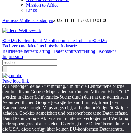
Mission to Africa
Links
Andreas Müller-Carstanjen
2022-11-11T15:02:13+01:00
©
2026 Fachverband Metalltechnische Industrie
©
2026
Fachverband Metalltechnische Industrie
Barrierefreiheitserklärung
|
Datenschutzmitteilung
|
Kontakt /
Impressum
Page load link
Wir benötigen deine Zustimmung, um für die Lehrbetriebs-Suche
den Inhalt von Google Maps laden zu können. Mit dem Klick "Ok"
werden in dieser Lehrbetriebs-Suche durch den mit uns gemeinsam
Verantwortlichen Google [Google Ireland Limited, Irland] der
Kartendienst Google Maps angezeigt, auf deinem Endgerät Skripte
geladen, Cookies gespeichert und personenbezogene Daten erfasst.
Damit kann Google Aktivitäten im Internet verfolgen und Werbung
zielgruppengerecht ausspielen. Es erfolgt eine Datenübermittlung in
die USA, diese verfügt über keinen EU-konformen Datenschutz.