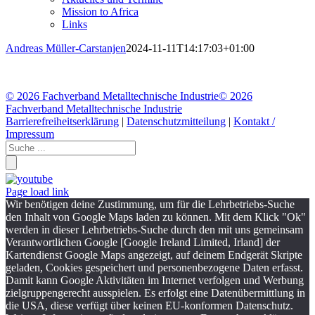
Mission to Africa
Links
Andreas Müller-Carstanjen
2024-11-11T14:17:03+01:00
©
2026 Fachverband Metalltechnische Industrie
©
2026
Fachverband Metalltechnische Industrie
Barrierefreiheitserklärung
|
Datenschutzmitteilung
|
Kontakt /
Impressum
Page load link
Wir benötigen deine Zustimmung, um für die Lehrbetriebs-Suche
den Inhalt von Google Maps laden zu können. Mit dem Klick "Ok"
werden in dieser Lehrbetriebs-Suche durch den mit uns gemeinsam
Verantwortlichen Google [Google Ireland Limited, Irland] der
Kartendienst Google Maps angezeigt, auf deinem Endgerät Skripte
geladen, Cookies gespeichert und personenbezogene Daten erfasst.
Damit kann Google Aktivitäten im Internet verfolgen und Werbung
zielgruppengerecht ausspielen. Es erfolgt eine Datenübermittlung in
die USA, diese verfügt über keinen EU-konformen Datenschutz.