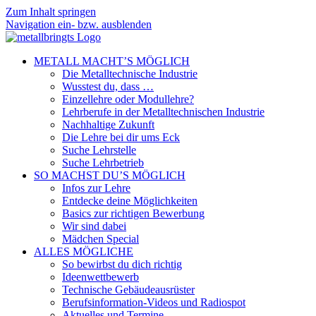
Zum Inhalt springen
Navigation ein- bzw. ausblenden
METALL MACHT’S MÖGLICH
Die Metalltechnische Industrie
Wusstest du, dass …
Einzellehre oder Modullehre?
Lehrberufe in der Metalltechnischen Industrie
Nachhaltige Zukunft
Die Lehre bei dir ums Eck
Suche Lehrstelle
Suche Lehrbetrieb
SO MACHST DU’S MÖGLICH
Infos zur Lehre
Entdecke deine Möglichkeiten
Basics zur richtigen Bewerbung
Wir sind dabei
Mädchen Special
ALLES MÖGLICHE
So bewirbst du dich richtig
Ideenwettbewerb
Technische Gebäudeausrüster
Berufsinformation-Videos und Radiospot
Aktuelles und Termine