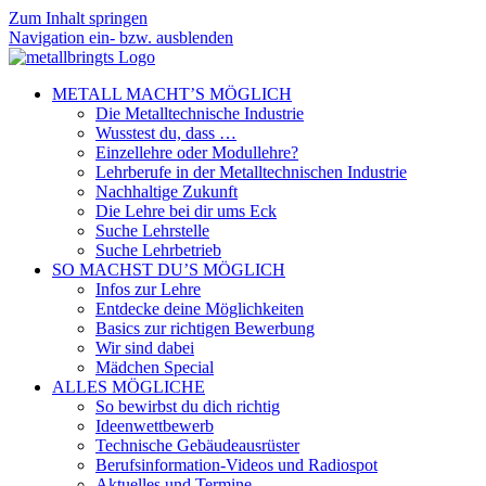
Zum Inhalt springen
Navigation ein- bzw. ausblenden
METALL MACHT’S MÖGLICH
Die Metalltechnische Industrie
Wusstest du, dass …
Einzellehre oder Modullehre?
Lehrberufe in der Metalltechnischen Industrie
Nachhaltige Zukunft
Die Lehre bei dir ums Eck
Suche Lehrstelle
Suche Lehrbetrieb
SO MACHST DU’S MÖGLICH
Infos zur Lehre
Entdecke deine Möglichkeiten
Basics zur richtigen Bewerbung
Wir sind dabei
Mädchen Special
ALLES MÖGLICHE
So bewirbst du dich richtig
Ideenwettbewerb
Technische Gebäudeausrüster
Berufsinformation-Videos und Radiospot
Aktuelles und Termine