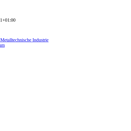
51+01:00
etalltechnische Industrie
sum