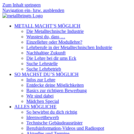
Zum Inhalt springen
Navigation ein- bzw. ausblenden
METALL MACHT’S MÖGLICH
Die Metalltechnische Industrie
Wusstest du, dass …
Einzellehre oder Modullehre?
Lehrberufe in der Metalltechnischen Industrie
Nachhaltige Zukunft
Die Lehre bei dir ums Eck
Suche Lehrstelle
Suche Lehrbetrieb
SO MACHST DU’S MÖGLICH
Infos zur Lehre
Entdecke deine Möglichkeiten
Basics zur richtigen Bewerbung
Wir sind dabei
Mädchen Special
ALLES MÖGLICHE
So bewirbst du dich richtig
Ideenwettbewerb
Technische Gebäudeausrüster
Berufsinformation-Videos und Radiospot
Aktuelles und Termine