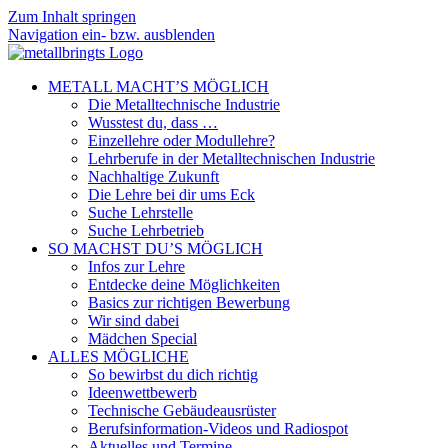
Zum Inhalt springen
Navigation ein- bzw. ausblenden
METALL MACHT’S MÖGLICH
Die Metalltechnische Industrie
Wusstest du, dass …
Einzellehre oder Modullehre?
Lehrberufe in der Metalltechnischen Industrie
Nachhaltige Zukunft
Die Lehre bei dir ums Eck
Suche Lehrstelle
Suche Lehrbetrieb
SO MACHST DU’S MÖGLICH
Infos zur Lehre
Entdecke deine Möglichkeiten
Basics zur richtigen Bewerbung
Wir sind dabei
Mädchen Special
ALLES MÖGLICHE
So bewirbst du dich richtig
Ideenwettbewerb
Technische Gebäudeausrüster
Berufsinformation-Videos und Radiospot
Aktuelles und Termine