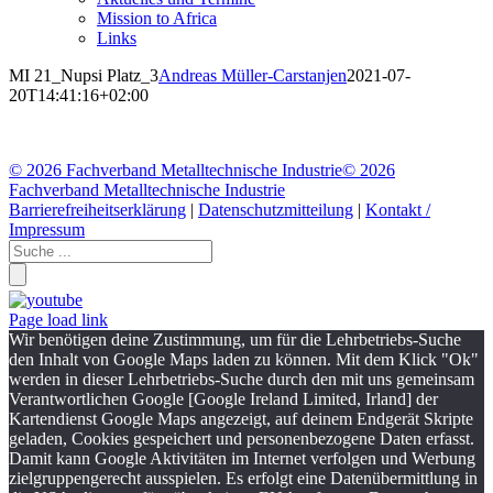
Mission to Africa
Links
MI 21_Nupsi Platz_3
Andreas Müller-Carstanjen
2021-07-
20T14:41:16+02:00
©
2026 Fachverband Metalltechnische Industrie
©
2026
Fachverband Metalltechnische Industrie
Barrierefreiheitserklärung
|
Datenschutzmitteilung
|
Kontakt /
Impressum
Page load link
Wir benötigen deine Zustimmung, um für die Lehrbetriebs-Suche
den Inhalt von Google Maps laden zu können. Mit dem Klick "Ok"
werden in dieser Lehrbetriebs-Suche durch den mit uns gemeinsam
Verantwortlichen Google [Google Ireland Limited, Irland] der
Kartendienst Google Maps angezeigt, auf deinem Endgerät Skripte
geladen, Cookies gespeichert und personenbezogene Daten erfasst.
Damit kann Google Aktivitäten im Internet verfolgen und Werbung
zielgruppengerecht ausspielen. Es erfolgt eine Datenübermittlung in