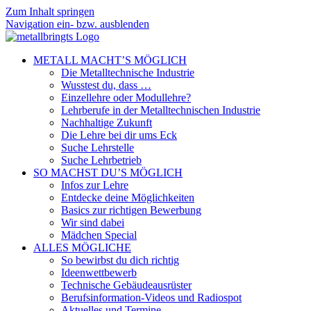
Zum Inhalt springen
Navigation ein- bzw. ausblenden
METALL MACHT’S MÖGLICH
Die Metalltechnische Industrie
Wusstest du, dass …
Einzellehre oder Modullehre?
Lehrberufe in der Metalltechnischen Industrie
Nachhaltige Zukunft
Die Lehre bei dir ums Eck
Suche Lehrstelle
Suche Lehrbetrieb
SO MACHST DU’S MÖGLICH
Infos zur Lehre
Entdecke deine Möglichkeiten
Basics zur richtigen Bewerbung
Wir sind dabei
Mädchen Special
ALLES MÖGLICHE
So bewirbst du dich richtig
Ideenwettbewerb
Technische Gebäudeausrüster
Berufsinformation-Videos und Radiospot
Aktuelles und Termine