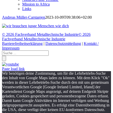
Mission to Africa
Links
Andreas Müller-Carstanjen
2023-10-09T09:38:06+02:00
©
2026 Fachverband Metalltechnische Industrie
©
2026
Fachverband Metalltechnische Industrie
Barrierefreiheitserklärung
|
Datenschutzmitteilung
|
Kontakt /
Impressum
Page load link
Wir benötigen deine Zustimmung, um für die Lehrbetriebs-Suche
den Inhalt von Google Maps laden zu können. Mit dem Klick "Ok"
werden in dieser Lehrbetriebs-Suche durch den mit uns gemeinsam
Verantwortlichen Google [Google Ireland Limited, Irland] der
Kartendienst Google Maps angezeigt, auf deinem Endgerät Skripte
geladen, Cookies gespeichert und personenbezogene Daten erfasst.
Damit kann Google Aktivitäten im Internet verfolgen und Werbung
zielgruppengerecht ausspielen. Es erfolgt eine Datenübermittlung in
die USA, diese verfügt über keinen EU-konformen Datenschutz.