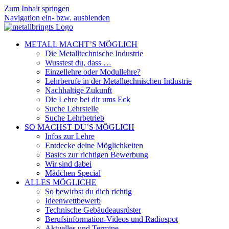
Zum Inhalt springen
Navigation ein- bzw. ausblenden
METALL MACHT’S MÖGLICH
Die Metalltechnische Industrie
Wusstest du, dass …
Einzellehre oder Modullehre?
Lehrberufe in der Metalltechnischen Industrie
Nachhaltige Zukunft
Die Lehre bei dir ums Eck
Suche Lehrstelle
Suche Lehrbetrieb
SO MACHST DU’S MÖGLICH
Infos zur Lehre
Entdecke deine Möglichkeiten
Basics zur richtigen Bewerbung
Wir sind dabei
Mädchen Special
ALLES MÖGLICHE
So bewirbst du dich richtig
Ideenwettbewerb
Technische Gebäudeausrüster
Berufsinformation-Videos und Radiospot
Aktuelles und Termine