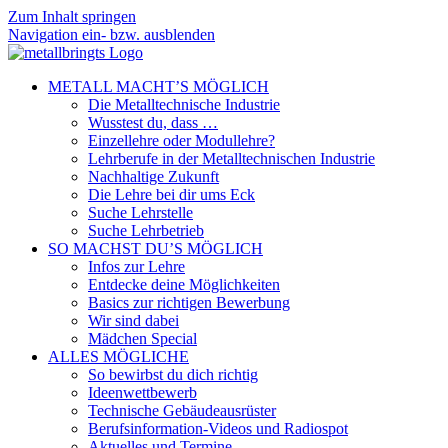
Zum Inhalt springen
Navigation ein- bzw. ausblenden
METALL MACHT’S MÖGLICH
Die Metalltechnische Industrie
Wusstest du, dass …
Einzellehre oder Modullehre?
Lehrberufe in der Metalltechnischen Industrie
Nachhaltige Zukunft
Die Lehre bei dir ums Eck
Suche Lehrstelle
Suche Lehrbetrieb
SO MACHST DU’S MÖGLICH
Infos zur Lehre
Entdecke deine Möglichkeiten
Basics zur richtigen Bewerbung
Wir sind dabei
Mädchen Special
ALLES MÖGLICHE
So bewirbst du dich richtig
Ideenwettbewerb
Technische Gebäudeausrüster
Berufsinformation-Videos und Radiospot
Aktuelles und Termine