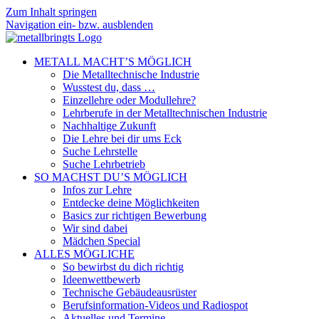
Zum Inhalt springen
Navigation ein- bzw. ausblenden
METALL MACHT’S MÖGLICH
Die Metalltechnische Industrie
Wusstest du, dass …
Einzellehre oder Modullehre?
Lehrberufe in der Metalltechnischen Industrie
Nachhaltige Zukunft
Die Lehre bei dir ums Eck
Suche Lehrstelle
Suche Lehrbetrieb
SO MACHST DU’S MÖGLICH
Infos zur Lehre
Entdecke deine Möglichkeiten
Basics zur richtigen Bewerbung
Wir sind dabei
Mädchen Special
ALLES MÖGLICHE
So bewirbst du dich richtig
Ideenwettbewerb
Technische Gebäudeausrüster
Berufsinformation-Videos und Radiospot
Aktuelles und Termine